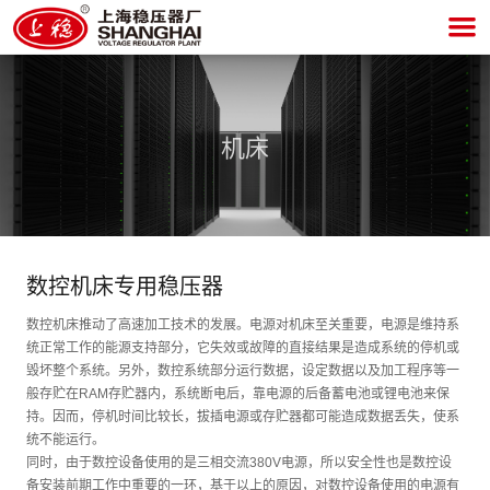
机床
数控机床专用稳压器
数控机床推动了高速加工技术的发展。电源对机床至关重要，电源是维持系
统正常工作的能源支持部分，它失效或故障的直接结果是造成系统的停机或
毁坏整个系统。另外，数控系统部分运行数据，设定数据以及加工程序等一
般存贮在RAM存贮器内，系统断电后，靠电源的后备蓄电池或锂电池来保
持。因而，停机时间比较长，拔插电源或存贮器都可能造成数据丢失，使系
统不能运行。
同时，由于数控设备使用的是三相交流380V电源，所以安全性也是数控设
备安装前期工作中重要的一环，基于以上的原因，对数控设备使用的电源有