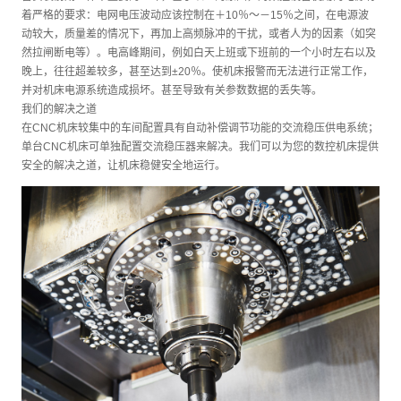
着严格的要求：电网电压波动应该控制在＋10％～－15％之间，在电源波
动较大，质量差的情况下，再加上高频脉冲的干扰，或者人为的因素（如突
然拉闸断电等）。电高峰期间，例如白天上班或下班前的一个小时左右以及
晚上，往往超差较多，甚至达到±20％。使机床报警而无法进行正常工作，
并对机床电源系统造成损坏。甚至导致有关参数数据的丢失等。
我们的解决之道
在CNC机床较集中的车间配置具有自动补偿调节功能的交流稳压供电系统；
单台CNC机床可单独配置交流稳压器来解决。我们可以为您的数控机床提供
安全的解决之道，让机床稳健安全地运行。