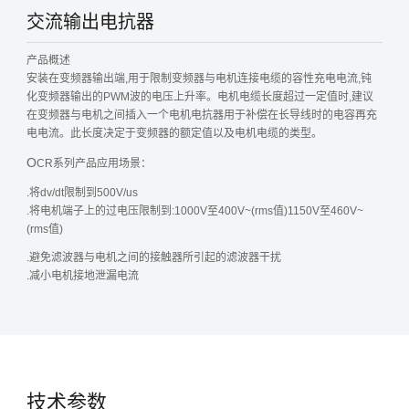
交流输出电抗器
产品概述
安装在变频器输出端,用于限制变频器与电机连接电缆的容性充电电流,钝
化变频器输出的PWM波的电压上升率。电机电缆长度超过一定值时,建议
在变频器与电机之间插入一个电机电抗器用于补偿在长导线时的电容再充
电电流。此长度决定于变频器的额定值以及电机电缆的类型。
O
CR系列产品应用场景：
.将dv/dt限制到500V/us
.将电机端子上的过电压限制到:1000V至400V~(rms值)1150V至460V~
(rms值)
.避免滤波器与电机之间的接触器所引起的滤波器干扰
.减小电机接地泄漏电流
技术参数