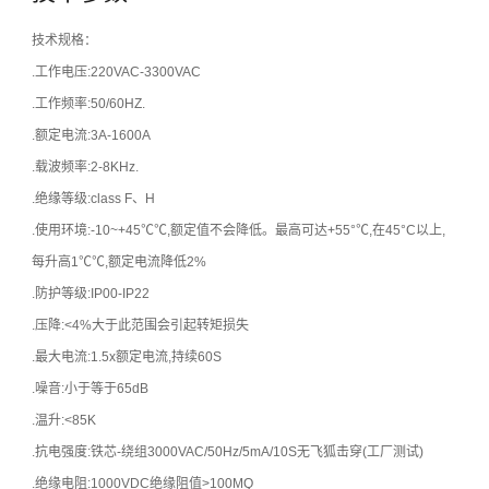
技术规格：
.工作电压:220VAC-3300VAC
.工作频率:50/60HZ.
.额定电流:3A-1600A
.载波频率:2-8KHz.
.绝缘等级:class F、H
.使用环境:-10~+45℃℃,额定值不会降低。最高可达+55°℃,在45°C以上,
每升高1℃℃,额定电流降低2%
.防护等级:IP00-IP22
.压降:<4%大于此范围会引起转矩损失
.最大电流:1.5x额定电流,持续60S
.噪音:小于等于65dB
.温升:<85K
.抗电强度:铁芯-绕组3000VAC/50Hz/5mA/10S无飞狐击穿(工厂测试)
.绝缘电阻:1000VDC绝缘阻值>100MQ