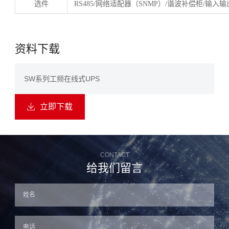
选件
RS485/
网络适配器（
SNMP
）
/
谐波补偿柜
/
输入输
资料下载
SW系列工频在线式UPS
立即下载

CONTACT
给我们留言