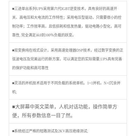
■三进单出系列UPS采用第六代
IGBT
逆变技术，具有良好的高速开
关、高电压和大电流的工作特性；采用电压型驱动，只需要很小的控
制功率；工作效率高，且低损耗和低发热量，驱动电路小型化，高可
靠性
,
完全满足从
0
到
100
％负载的跃变。
■双变换纯在线式设计，采用高速处理器
DSP
技术，经过数字变换的正
弦波电压及完美运行的新方案，可以满足您的实际需要
,UPS
具有完善
的保护功能和高可靠性
■灵活的并机技术适用于不同负载的系统单机、
1+1
并机、
N+l
冗余并
机
;
■大屏幕中英文菜单，人机对话功能，操作简单方
便，所有参数信息一目了然。
■系统经过严格的短路测试及
2KV
高压绝缘测试
;