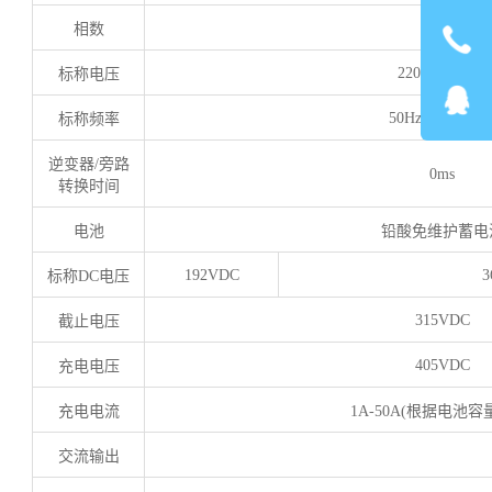
相数
单相
220VAC±25%
标称电压
50Hz/60Hz±10
标称频率
逆变器
/
旁路
0ms
转换时间
电池
铅酸免维护蓄电
192VDC
3
标称
DC
电压
315VDC
截止电压
405VDC
充电电压
充电电流
1A-50A(
根据电池容
交流输出