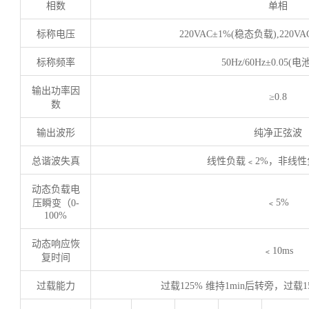
相数
单相
标称电压
220VAC±1%(
稳态负载
),220VA
标称频率
50Hz/60Hz±0.05(
电
输出功率因
≥0.8
数
输出波形
纯净正弦波
总谐波失真
线性负载﹤
2%
，非线性
动态负载电
﹤
5%
压瞬变（
0-
100%
动态响应恢
﹤
10ms
复时间
过载能力
过载
125%
维持
1min
后转旁，过载