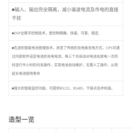
■输入、输出完全隔离，减小谐波电流及市电的直接
干扰
■
DSP
全数字控制技术，使控制精确、快速、可靠、稳定
;
■先进的智能电池管理技术，改变了传统的充电板充电方式，
UPS
可通
过内部软件设定电池的充电电流，每三个月自动对电池充放电一次同
时进行半小时的均充操作，实现电池自动维护，无需人工操作，从而
延长电池使用寿命
■强大的智能监控功能，可提供
RS232
、
RS485
、干接点及并机接。
造型一览