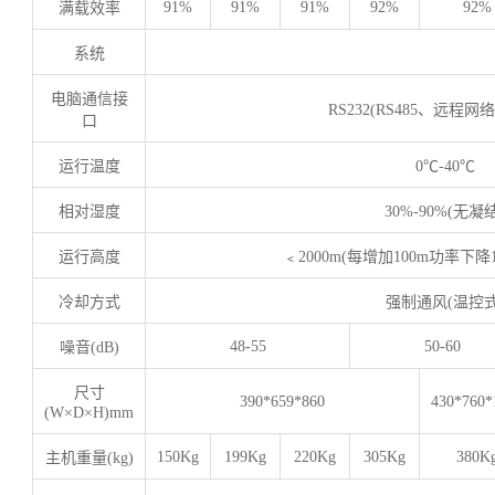
91%
91%
91%
92%
92%
满载效率
系统
电脑通信接
RS232(RS485
、远程网络
口
运行温度
0
℃
-40
℃
相对湿度
30%-90%(
无凝
运行高度
﹤
2000m(
每增加
100m
功率下降
冷却方式
强制通风
(
温控
48-55
50-60
噪音
(dB)
尺寸
390*659*860
430*760*
(W×D×H)mm
150Kg
199Kg
220Kg
305Kg
380K
主机重量(kg)