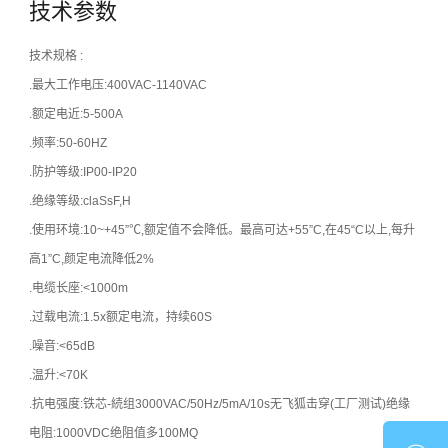
技术参数
技术规格 :
.最大工作电压:400VAC-1140VAC
.额定电近:5-500A
.频率:50-60HZ
.防护等级:IP00-IP20
.绝缘等级:claSsF,H
.使用环境:10~+45”℃,额定值不会降低。最高可达+55”C,在45“C以上,每升
高1”C,颜定电流降低2%
.电缆长座:<1000m
.过载电流:1.5x额定电流，持续60S
.噪音:<65dB
.温升:<70K
.抗电强度:铁芯-続组3000VAC/50Hz/5mA/10s无飞狐击穿(工厂测试)绝缘
电阻:1000VDC绝阻值多100MQ