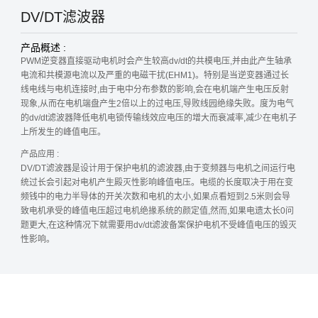
DV/DT滤波器
产品概述 :
PWM逆变器直接驱动电机时会产生较高dv/dt的共模电压,并由此产生轴承
电流和共模源电流以及严重的电磁干扰(EHM1)。特别是当逆变器通过长
线电线与电机连接时,由于电中分布参数的影响,会在电机端产生电压反射
现象,从而在电机端盘产生2倍以上的过电压,导败线园绝缘失败。度为电气
的dv/dt滤波器降低电机电锁传输线效应电压的增大而衰减率,减少在电机子
上所发生的峰值电压。
产品应用 :
DV/DT滤波器是设计用于保护电机的滤波器,由于变频器与电机之间运行电
统过长会引起对电机产生殿灭性影响峰值电压。电缆的长度取决于用在变
频钱中的电力半导体的开关次数和电机的太小,如果点看短到2.5米则会导
致电机承受的峰值电压超过电机绝掾系统的颜定值,然而,如果电遗太长0问
题更大,在这种情况下就需要用dv/dt滤波备案保护电机不受峰值电压的毁灭
性影响。